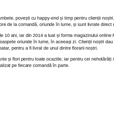
mbete, povești cu happy-end și timp pentru clienții noștr
re de la comandă, oriunde în lume, și sunt livrate direct de
e 10 ani, iar din 2014 a luat și forma magazinului online 
proaspete oriunde în lume, în aceeași zi. Clienții noștri 
natar, pentru a fi livrat de unul dintre florarii noștri.
nte și flori pentru toate ocaziile, iar pentru cei nehotărâț
alizat pe fiecare comandă în parte.