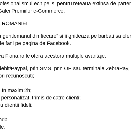
ofesionalismul echipei si pentru reteaua extinsa de parteneri
 Galei Premiilor e-Commerce.
E A ROMANIEI
 gentlemanul din fiecare” si ii ghideaza pe barbati sa ofe
 de fani pe pagina de Facebook.
a Floria.ro le ofera acestora multiple avantaje:
/debit/Paypal, prin SMS, prin OP sau terminale ZebraPay,
ri recunoscuti;
a, în maxim 2h;
ersonalizat, trimis de catre clienti;
clientii fideli;
anda
le;