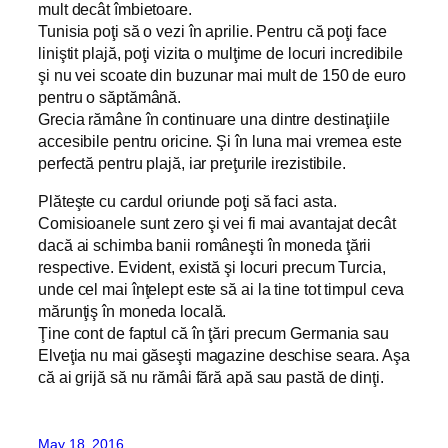
mult decât îmbietoare.
Tunisia poţi să o vezi în aprilie. Pentru că poţi face
liniştit plajă, poţi vizita o mulţime de locuri incredibile
şi nu vei scoate din buzunar mai mult de 150 de euro
pentru o săptămână.
Grecia rămâne în continuare una dintre destinaţiile
accesibile pentru oricine. Şi în luna mai vremea este
perfectă pentru plajă, iar preţurile irezistibile.
Plăteşte cu cardul oriunde poţi să faci asta.
Comisioanele sunt zero şi vei fi mai avantajat decât
dacă ai schimba banii româneşti în moneda ţării
respective. Evident, există şi locuri precum Turcia,
unde cel mai înţelept este să ai la tine tot timpul ceva
mărunţiş în moneda locală.
Ţine cont de faptul că în ţări precum Germania sau
Elveţia nu mai găseşti magazine deschise seara. Aşa
că ai grijă să nu rămâi fără apă sau pastă de dinţi.
May 18, 2016