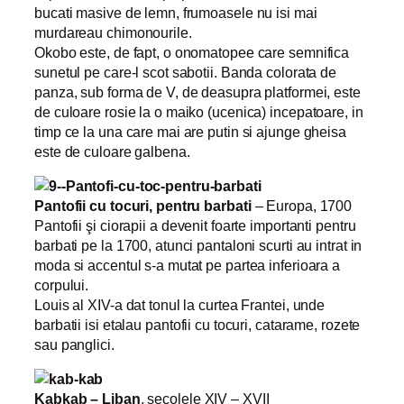
bucati masive de lemn, frumoasele nu isi mai
murdareau chimonourile.
Okobo este, de fapt, o onomatopee care semnifica
sunetul pe care-l scot sabotii. Banda colorata de
panza, sub forma de V, de deasupra platformei, este
de culoare rosie la o maiko (ucenica) incepatoare, in
timp ce la una care mai are putin si ajunge gheisa
este de culoare galbena.
Pantofii cu tocuri, pentru barbati
– Europa, 1700
Pantofii şi ciorapii a devenit foarte importanti pentru
barbati pe la 1700, atunci pantaloni scurti au intrat in
moda si accentul s-a mutat pe partea inferioara a
corpului.
Louis al XIV-a dat tonul la curtea Frantei, unde
barbatii isi etalau pantofii cu tocuri, catarame, rozete
sau panglici.
Kabkab – Liban
, secolele XIV – XVII