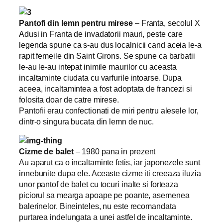
Pantofi din lemn pentru mirese
– Franta, secolul X
Adusi in Franta de invadatorii mauri, peste care
legenda spune ca s-au dus localnicii cand aceia le-a
rapit femeile din Saint Girons. Se spune ca barbatii
le-au le-au intepat inimile maurilor cu aceasta
incaltaminte ciudata cu varfurile intoarse. Dupa
aceea, incaltamintea a fost adoptata de francezi si
folosita doar de catre mirese.
Pantofii erau confectionati de miri pentru alesele lor,
dintr-o singura bucata din lemn de nuc.
Cizme de balet
– 1980 pana in prezent
Au aparut ca o incaltaminte fetis, iar japonezele sunt
innebunite dupa ele. Aceaste cizme iti creeaza iluzia
unor pantof de balet cu tocuri inalte si forteaza
piciorul sa mearga apoape pe poante, asemenea
balerinelor. Bineinteles, nu este recomandata
purtarea indelungata a unei astfel de incaltaminte.