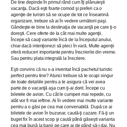
De tine depinde în primul rând cum îţi plănuieşti
vacanţa. Dacă eşti foarte comod şi preferi ca o
agenţie de turism să se ocupe de tot ce înseamnă
organizare, trebuie să ai în vedere următorii paşi.
Gândeşte-te bine la destinaţia de vacanţă pe care ţi-o
doreşti. Cere oferte de la cât mai multe agenţii.
Începe să cauţi variante încă de la începutul anului,
chiar dacă intenţionezi să pleci în vară. Multe agenţii
oferă reduceri importante pentru înscrierile din vreme.
Sau pentru plata integrală la înscriere.
Eşti convins că nu s-a inventat încă pachetul turistic
perfect pentru tine? Atunci trebuie să te ocupi singur
de toate detaliile pentru a te asigura că vei avea
parte de o vacanţă aşa cum ţi-ai dorit. Începe cu
biletele de avion. Cu cât le cumperi mai repede, cu
atât vor fi mai ieftine. Ai în vedere mai multe variante
pentru a o găsi pe cea mai convenabilă După ce ai
biletele de avion în buzunar, caută-ţi cazare. Fă-ţi un
buget fix în acest scop şi caută până găseşti varianta
cea mai bună la banii pe care ai de gând să-i dai. Nu