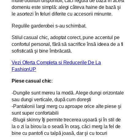
multe outfituri disponibil, căci regula de bază în acest
domeniu este simplă: alegi câteva haine de bază şi
le asortezi în feluri diferite cu accesorii minunte.
Regulile garderobei s-au schimbat.
Stilul casual chic, adoptat corect, pune accentul pe
confortul personal, fără să sacrifice însă ideea de a fi
sofisticată şi bine îmbrăcată.
Vezi Oferta Completa si Reducerile De La
FashionUP
Piese casual chic
:
-Dungile sunt mereu la modă. Alege dungi orizontale
sau dungi verticale, după cum doreşti
-Pantalonii largi merg cu aproape orice alte piese şi
sunt super confortabili
-Blugii skinny îţi permite trecerea uşoară şi în stil de
la o zi la birou la o seară în oraş, căci merg la fel de
bine cu pantofi cu talpă joasă, dar şi cu tocuri