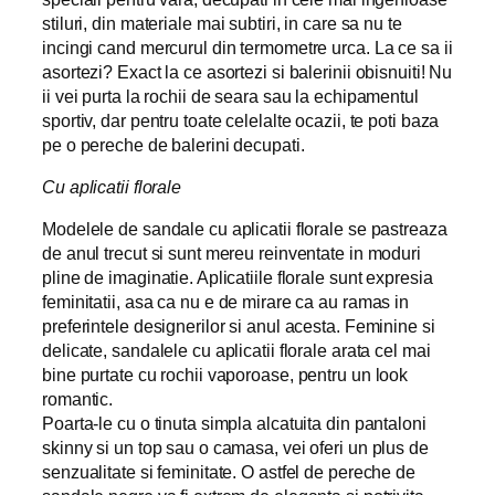
stiluri, din materiale mai subtiri, in care sa nu te
incingi cand mercurul din termometre urca. La ce sa ii
asortezi? Exact la ce asortezi si balerinii obisnuiti! Nu
ii vei purta la rochii de seara sau la echipamentul
sportiv, dar pentru toate celelalte ocazii, te poti baza
pe o pereche de balerini decupati.
Cu aplicatii florale
Modelele de sandale cu aplicatii florale se pastreaza
de anul trecut si sunt mereu reinventate in moduri
pline de imaginatie. Aplicatiile florale sunt expresia
feminitatii, asa ca nu e de mirare ca au ramas in
preferintele designerilor si anul acesta. Feminine si
delicate, sandalele cu aplicatii florale arata cel mai
bine purtate cu rochii vaporoase, pentru un look
romantic.
Poarta-le cu o tinuta simpla alcatuita din pantaloni
skinny si un top sau o camasa, vei oferi un plus de
senzualitate si feminitate. O astfel de pereche de