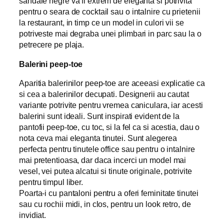
sandale negre va fi extrem de eleganta si potrivita
pentru o seara de cocktail sau o intalnire cu prietenii
la restaurant, in timp ce un model in culori vii se
potriveste mai degraba unei plimbari in parc sau la o
petrecere pe plaja.
Balerini peep-toe
Aparitia balerinilor peep-toe are aceeasi explicatie ca
si cea a balerinilor decupati. Designerii au cautat
variante potrivite pentru vremea caniculara, iar acesti
balerini sunt ideali. Sunt inspirati evident de la
pantofii peep-toe, cu toc, si la fel ca si acestia, dau o
nota ceva mai eleganta tinutei. Sunt alegerea
perfecta pentru tinutele office sau pentru o intalnire
mai pretentioasa, dar daca incerci un model mai
vesel, vei putea alcatui si tinute originale, potrivite
pentru timpul liber.
Poarta-i cu pantaloni pentru a oferi feminitate tinutei
sau cu rochii midi, in clos, pentru un look retro, de
invidiat.