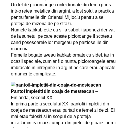
Un fel de picioroange confectionate din lemn prins
intr-o retea metalica din argint, a fost solutia practica
pentru femeile din Orientul Mijlociu pentru a se
proteja de mizeria de pe strazi.
Numele kabkab este ca si la sabotii japonezi derivat
de la sunetul pe care aceste picioroange il scoteau
cand posesoarele lor mergeau pe pardoselile din
marmura.
Femeile bogate aveau kabkab ornate cu sidef, iar in
ocazii speciale, cum ar fi o nunta, picioroangele erau
imbracate in intregime in argint pe care erau aplicate
ornamente complicate.
Pantof impletiti din coaja de mesteacan
–
Finlanda, secolul XX
In prima parte a secolului XX, pantofii impletiti din
coaja de mesteacan erau purtati de femei zi de zi. Ei
mai erau folositi si in scopul de a proteja
incaltamintea mai scumpa, din piele, de ploaie, noroi