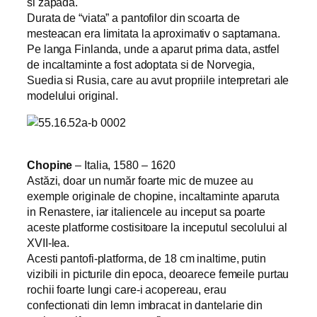
si zapada.
Durata de “viata” a pantofilor din scoarta de
mesteacan era limitata la aproximativ o saptamana.
Pe langa Finlanda, unde a aparut prima data, astfel
de incaltaminte a fost adoptata si de Norvegia,
Suedia si Rusia, care au avut propriile interpretari ale
modelului original.
Chopine
– Italia, 1580 – 1620
Astăzi, doar un număr foarte mic de muzee au
exemple originale de chopine, incaltaminte aparuta
in Renastere, iar italiencele au inceput sa poarte
aceste platforme costisitoare la inceputul secolului al
XVII-lea.
Acesti pantofi-platforma, de 18 cm inaltime, putin
vizibili in picturile din epoca, deoarece femeile purtau
rochii foarte lungi care-i acopereau, erau
confectionati din lemn imbracat in dantelarie din