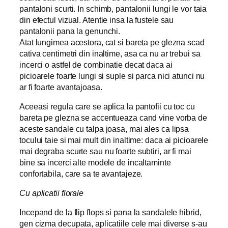
pantaloni scurti. In schimb, pantalonii lungi le vor taia
din efectul vizual. Atentie insa la fustele sau
pantalonii pana la genunchi.
Atat lungimea acestora, cat si bareta pe glezna scad
cativa centimetri din inaltime, asa ca nu ar trebui sa
incerci o astfel de combinatie decat daca ai
picioarele foarte lungi si suple si parca nici atunci nu
ar fi foarte avantajoasa.
Aceeasi regula care se aplica la pantofii cu toc cu
bareta pe glezna se accentueaza cand vine vorba de
aceste sandale cu talpa joasa, mai ales ca lipsa
tocului taie si mai mult din inaltime: daca ai picioarele
mai degraba scurte sau nu foarte subtiri, ar fi mai
bine sa incerci alte modele de incaltaminte
confortabila, care sa te avantajeze.
Cu aplicatii florale
Incepand de la flip flops si pana la sandalele hibrid,
gen cizma decupata, aplicatiile cele mai diverse s-au