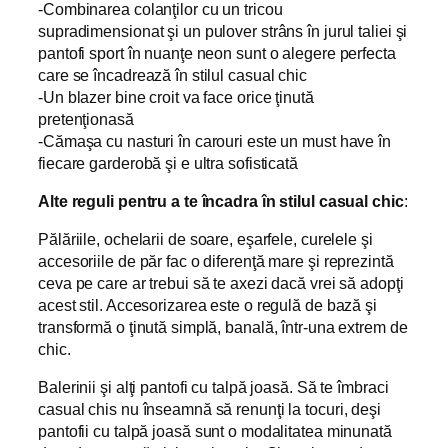
-Combinarea colanţilor cu un tricou
supradimensionat şi un pulover strâns în jurul taliei şi
pantofi sport în nuanţe neon sunt o alegere perfecta
care se încadrează în stilul casual chic
-Un blazer bine croit va face orice ţinută
pretenţionasă
-Cămaşa cu nasturi în carouri este un must have în
fiecare garderobă şi e ultra sofisticată
Alte reguli pentru a te încadra în stilul casual chic
:
Pălăriile, ochelarii de soare, eşarfele, curelele şi
accesoriile de păr fac o diferenţă mare şi reprezintă
ceva pe care ar trebui să te axezi dacă vrei să adopţi
acest stil. Accesorizarea este o regulă de bază şi
transformă o ţinută simplă, banală, într-una extrem de
chic.
Balerinii şi alţi pantofi cu talpă joasă. Să te îmbraci
casual chis nu înseamnă să renunţi la tocuri, deşi
pantofii cu talpă joasă sunt o modalitatea minunată