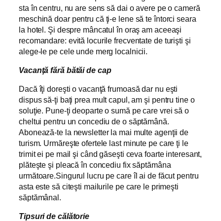
sta în centru, nu are sens să dai o avere pe o cameră
meschină doar pentru că ţi-e lene să te întorci seara
la hotel. Şi despre mâncatul în oraş am aceeaşi
recomandare: evită locurile frecventate de turişti şi
alege-le pe cele unde merg localnicii.
Vacanţă fără bătăi de cap
Dacă îţi doreşti o vacanţă frumoasă dar nu eşti
dispus să-ţi baţi prea mult capul, am şi pentru tine o
soluţie. Pune-ţi deoparte o sumă pe care vrei să o
cheltui pentru un concediu de o săptămână.
Abonează-te la newsletter la mai multe agenţii de
turism. Urmăreşte ofertele last minute pe care ţi le
trimit ei pe mail şi când găseşti ceva foarte interesant,
plăteşte şi pleacă în concediu fix săptămâna
următoare.Singurul lucru pe care îl ai de făcut pentru
asta este să citeşti mailurile pe care le primeşti
săptămânal.
Tipsuri de călătorie