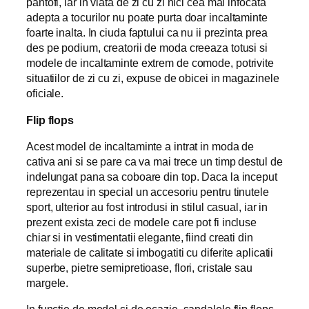
pantofi, iar in viata de zi cu zi nici cea mai infocata
adepta a tocurilor nu poate purta doar incaltaminte
foarte inalta. In ciuda faptului ca nu ii prezinta prea
des pe podium, creatorii de moda creeaza totusi si
modele de incaltaminte extrem de comode, potrivite
situatiilor de zi cu zi, expuse de obicei in magazinele
oficiale.
Flip flops
Acest model de incaltaminte a intrat in moda de
cativa ani si se pare ca va mai trece un timp destul de
indelungat pana sa coboare din top. Daca la inceput
reprezentau in special un accesoriu pentru tinutele
sport, ulterior au fost introdusi in stilul casual, iar in
prezent exista zeci de modele care pot fi incluse
chiar si in vestimentatii elegante, fiind creati din
materiale de calitate si imbogatiti cu diferite aplicatii
superbe, pietre semipretioase, flori, cristale sau
margele.