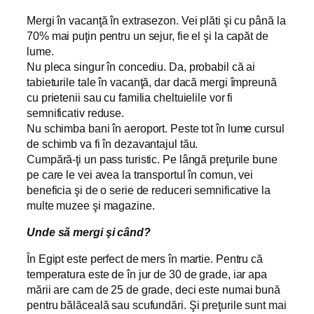
Mergi în vacanţă în extrasezon. Vei plăti şi cu până la
70% mai puţin pentru un sejur, fie el şi la capăt de
lume.
Nu pleca singur în concediu. Da, probabil că ai
tabieturile tale în vacanţă, dar dacă mergi împreună
cu prietenii sau cu familia cheltuielile vor fi
semnificativ reduse.
Nu schimba bani în aeroport. Peste tot în lume cursul
de schimb va fi în dezavantajul tău.
Cumpără-ţi un pass turistic. Pe lângă preţurile bune
pe care le vei avea la transportul în comun, vei
beneficia şi de o serie de reduceri semnificative la
multe muzee şi magazine.
Unde să mergi şi când?
În Egipt este perfect de mers în martie. Pentru că
temperatura este de în jur de 30 de grade, iar apa
mării are cam de 25 de grade, deci este numai bună
pentru bălăceală sau scufundări. Şi preţurile sunt mai