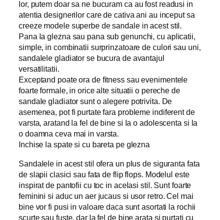
lor, putem doar sa ne bucuram ca au fost readusi in
atentia designerilor care de cativa ani au inceput sa
creeze modele superbe de sandale in acest stil.
Pana la glezna sau pana sub genunchi, cu aplicatii,
simple, in combinatii surprinzatoare de culori sau uni,
sandalele gladiator se bucura de avantajul
versatilitatii.
Exceptand poate ora de fitness sau evenimentele
foarte formale, in orice alte situatii o pereche de
sandale gladiator sunt o alegere potrivita. De
asemenea, pot fi purtate fara probleme indiferent de
varsta, aratand la fel de bine si la o adolescenta si la
o doamna ceva mai in varsta.
Inchise la spate si cu bareta pe glezna
Sandalele in acest stil ofera un plus de siguranta fata
de slapii clasici sau fata de flip flops. Modelul este
inspirat de pantofii cu toc in acelasi stil. Sunt foarte
feminini si aduc un aer jucaus si usor retro. Cel mai
bine vor fi pusi in valoare daca sunt asortati la rochii
scurte sau fuste, dar la fel de bine arata si purtati cu