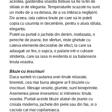
acestea, garderoba voastra trebuie sa fie la fel de
stilata si de eleganta. Temperaturile scazute nu sunt
un motiv de a va delasa, de a va imbraca neglijent.
De aceea, iata cateva tinute pe care sa le puteti
copia cu usurinta in decembrie, pentru o alura stilata,
eleganta.
Puteti sa purtati o jacheta din denim, matlasata, o
pereche de jeansi, trei sferturi, niste ghetute cu
cateva elemente decorative de efect, la care sa
adaugati un fes, o sapca, o palarie intr-o culoare
stridenta, care sa iasa in evidenta si sa balanseze
tinuta voastra.
Bluze cu inscrisuri
Daca sunteti in cautarea unei tinute relaxate,
tineresti, cea mai buna alegere ar fi bluzele cu
inscrisuri. Mesaje vesele, glumite, sunt bineprimite.
Asemenea piese inveselesc si intineresc tinuta
voastra. Purtati aceste bluze alaturi de jeansi cu
croiala moderna, jachete din piele sau din fas, si o
caciula cat mai copilareasca.