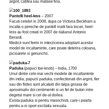
argint, catifea sau matase fina.
Pantofii heel-less
– 2007
Facuti celebri in 2008, dupa ce Victoria Beckham a
incalta o pereche de pantofi inalti fara tocuri, heel-
less au fost creati in 2007 de italianul Antonio
Berardi.
Medicii sunt fermi in interzicerea adoptarii acestui
model de incaltaminte, care poate deterira coloana,
picioarele si genunchii.
Paduka
(papuci toe-knob) – India, 1700
Unul dintre cele mai vechi modele de incaltaminte
din india, papucii paduka, confectionati din argint, fier
sau din fildes sunt alcatuiti din talpa groasa de
aproximativ doi centimentri si un fel de buton intre
degetul mare si cel de-al doilea.
Exista paduka si pentru masochisti, care-i poarta
pentru a-si spori excitatia sexuala.