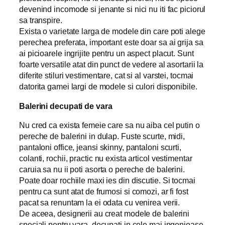
devenind incomode si jenante si nici nu iti fac piciorul
sa transpire.
Exista o varietate larga de modele din care poti alege
perechea preferata, important este doar sa ai grija sa
ai picioarele ingrijite pentru un aspect placut. Sunt
foarte versatile atat din punct de vedere al asortarii la
diferite stiluri vestimentare, cat si al varstei, tocmai
datorita gamei largi de modele si culori disponibile.
Balerini decupati de vara
Nu cred ca exista femeie care sa nu aiba cel putin o
pereche de balerini in dulap. Fuste scurte, midi,
pantaloni office, jeansi skinny, pantaloni scurti,
colanti, rochii, practic nu exista articol vestimentar
caruia sa nu ii poti asorta o pereche de balerini.
Poate doar rochiile maxi ies din discutie. Si tocmai
pentru ca sunt atat de frumosi si comozi, ar fi fost
pacat sa renuntam la ei odata cu venirea verii.
De aceea, designerii au creat modele de balerini
speciali pentru vara, decupati in cele mai ingenioase