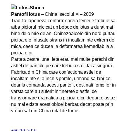
Pantofii lotus
– China, secolul X – 2009
Traditia japoneza conform careia femeile trebuie sa
aiba piciorul mic cat un boboc de lotus a durat mai
bine de o mie de an. Chinezoaicele din nord purtau
picioarele infasate strans in incaltaminte extrem de
mica, ceea ce ducea la deformarea iremediabila a
picioarelor.
Parte a zestrei unei fete erau mai multe perechi din
astfel de pantofi, pe care trebuia sa ii faca singura.
Fabrica din China care confectiona astfel de
incaltaminte si-a inchis portile, urmand sa fabrice
doar la comanda acesti pantofi, destinati femeilor in
varsta care au suferit in tinerete o astfel de
transformare dramatica a picioarelor, deoarce astazi
nu mai exista acest obicei barbar, decat poate prin
vreun sat din China uitat de lume.
April 18, 2016