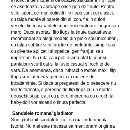
In functie de model si de ocazie, sandalele flip flops
se asorteaza la aproape orice gen de tinute. Pentru
stilul sport, cei mai potriviti flip flops sunt cei clasici,
cu talpa moale si barete din silicon, fie in culori
vesele, fie in variantele mai conservatoare, negru sau
maro. Daca asortezi flip flops la tinute casual este
recomandat sa alegi modele din piele sau inlocuitori,
cu talpa subtire si in functie de preferinte, simpli sau
cu diverse aplicatii simpatice, gen franjuri sau
impletituri. Nu uita ca ii poti asorta atat la jeansi,
pantaloni scurti cat si la fuste casual si rochite de
vara. De asemenea, daca imbraci o rochie maxi, flip
flops sunt alegerea perfecta in materie de
incaltaminte. Si daca te pregatesti de o petrecere nu
foarte formala, o pereche de flip flops cu un model
deosebit si aplicatii cu pietre impreuna cu o rochita
baby-doll vor alcatui o tinuta perfecta.
Sandalele romane/ gladiator
Sunt probabil sandalele cu cea mai indelungata
istorie. Nu mai este necesar sa mentionam originea