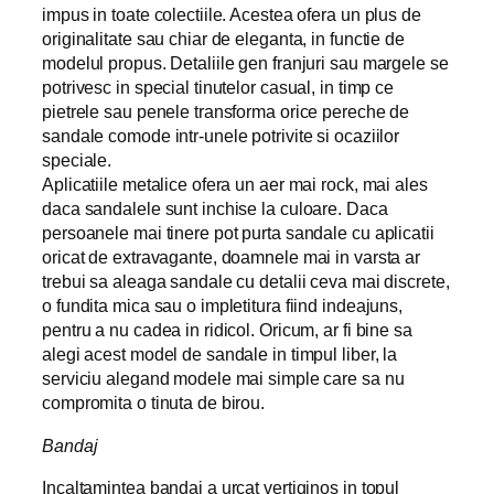
impus in toate colectiile. Acestea ofera un plus de
originalitate sau chiar de eleganta, in functie de
modelul propus. Detaliile gen franjuri sau margele se
potrivesc in special tinutelor casual, in timp ce
pietrele sau penele transforma orice pereche de
sandale comode intr-unele potrivite si ocaziilor
speciale.
Aplicatiile metalice ofera un aer mai rock, mai ales
daca sandalele sunt inchise la culoare. Daca
persoanele mai tinere pot purta sandale cu aplicatii
oricat de extravagante, doamnele mai in varsta ar
trebui sa aleaga sandale cu detalii ceva mai discrete,
o fundita mica sau o impletitura fiind indeajuns,
pentru a nu cadea in ridicol. Oricum, ar fi bine sa
alegi acest model de sandale in timpul liber, la
serviciu alegand modele mai simple care sa nu
compromita o tinuta de birou.
Bandaj
Incaltamintea bandaj a urcat vertiginos in topul