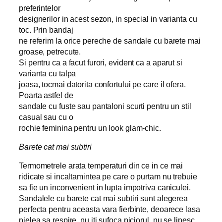
preferintelor
designerilor in acest sezon, in special in varianta cu
toc. Prin bandaj
ne referim la orice pereche de sandale cu barete mai
groase, petrecute.
Si pentru ca a facut furori, evident ca a aparut si
varianta cu talpa
joasa, tocmai datorita confortului pe care il ofera.
Poarta astfel de
sandale cu fuste sau pantaloni scurti pentru un stil
casual sau cu o
rochie feminina pentru un look glam-chic.
Barete cat mai subtiri
Termometrele arata temperaturi din ce in ce mai
ridicate si incaltamintea pe care o purtam nu trebuie
sa fie un inconvenient in lupta impotriva caniculei.
Sandalele cu barete cat mai subtiri sunt alegerea
perfecta pentru aceasta vara fierbinte, deoarece lasa
pielea sa respire, nu iti sufoca piciorul, nu se lipesc