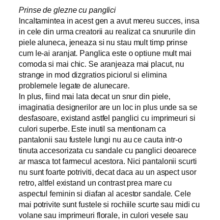
Prinse de glezne cu panglici
Incaltamintea in acest gen a avut mereu succes, insa
in cele din urma creatorii au realizat ca snururile din
piele aluneca, jeneaza si nu stau mult timp prinse
cum le-ai aranjat. Panglica este o optiune mult mai
comoda si mai chic. Se aranjeaza mai placut, nu
strange in mod dizgratios piciorul si elimina
problemele legate de alunecare.
In plus, fiind mai lata decat un snur din piele,
imaginatia designerilor are un loc in plus unde sa se
desfasoare, existand astfel panglici cu imprimeuri si
culori superbe. Este inutil sa mentionam ca
pantalonii sau fustele lungi nu au ce cauta intr-o
tinuta accesorizata cu sandale cu panglici deoarece
ar masca tot farmecul acestora. Nici pantalonii scurti
nu sunt foarte potriviti, decat daca au un aspect usor
retro, altfel existand un contrast prea mare cu
aspectul feminin si diafan al acestor sandale. Cele
mai potrivite sunt fustele si rochiile scurte sau midi cu
volane sau imprimeuri florale, in culori vesele sau