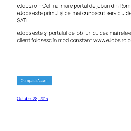
eJobs.ro – Cel mai mare portal de joburi din Rom
eJobs este primul şi cel mai cunoscut serviciu d
SATI.
eJobs este şi portalul de job-uri cu cea mai re
client folosesc în mod constant www.eJobs.ro pen
Cumpara Acum!
October 28, 2015