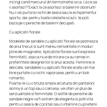
incingi cand mercurul din termometre urca. La ce sa
ii asortezi? Exact la ce asortezi si balerinii obisnuiti!
Nu ii vei purta la rochii de seara sau la echipamentul
sportiv, dar pentru toate celelalte ocazii, te poti
baza pe o pereche de balerini decupati.
Cu aplicatii florale
Modelele de sandale cu aplicatii florale se pastreaza
de anul trecut si sunt mereu reinventate in moduri
pline de imaginatie. Aplicatiile florale sunt expresia
feminitatii, asa ca nu e de mirare ca au ramas in
preferintele designerilor si anul acesta. Feminine si
delicate, sandalele cu aplicatii florale arata cel mai
bine purtate cu rochii vaporoase, pentru un look
romantic.
Poarta-le cu o tinuta simpla alcatuita din pantaloni
skinny si un top sau o camasa, vei oferi un plus de
senzualitate si feminitate. O astfel de pereche de
sandale negre va fi extrem de eleganta si potrivita
pentru o seara de cocktail sau o intalnire cu prietenii