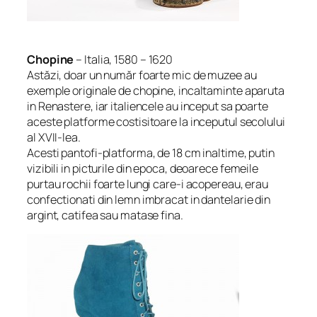
Chopine
– Italia, 1580 – 1620
Astăzi, doar un număr foarte mic de muzee au
exemple originale de chopine, incaltaminte aparuta
in Renastere, iar italiencele au inceput sa poarte
aceste platforme costisitoare la inceputul secolului
al XVII-lea.
Acesti pantofi-platforma, de 18 cm inaltime, putin
vizibili in picturile din epoca, deoarece femeile
purtau rochii foarte lungi care-i acopereau, erau
confectionati din lemn imbracat in dantelarie din
argint, catifea sau matase fina.