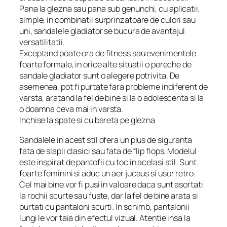
Pana la glezna sau pana sub genunchi, cu aplicatii,
simple, in combinatii surprinzatoare de culori sau
uni, sandalele gladiator se bucura de avantajul
versatilitatii.
Exceptand poate ora de fitness sau evenimentele
foarte formale, in orice alte situatii o pereche de
sandale gladiator sunt o alegere potrivita. De
asemenea, pot fi purtate fara probleme indiferent de
varsta, aratand la fel de bine si la o adolescenta si la
o doamna ceva mai in varsta.
Inchise la spate si cu bareta pe glezna
Sandalele in acest stil ofera un plus de siguranta
fata de slapii clasici sau fata de flip flops. Modelul
este inspirat de pantofii cu toc in acelasi stil. Sunt
foarte feminini si aduc un aer jucaus si usor retro.
Cel mai bine vor fi pusi in valoare daca sunt asortati
la rochii scurte sau fuste, dar la fel de bine arata si
purtati cu pantaloni scurti. In schimb, pantalonii
lungi le vor taia din efectul vizual. Atentie insa la