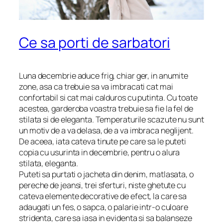
Ce sa porti de sarbatori
Luna decembrie aduce frig, chiar ger, in anumite
zone, asa ca trebuie sa va imbracati cat mai
confortabil si cat mai calduros cu putinta. Cu toate
acestea, garderoba voastra trebuie sa fie la fel de
stilata si de eleganta. Temperaturile scazute nu sunt
un motiv de a va delasa, de a va imbraca neglijent.
De aceea, iata cateva tinute pe care sa le puteti
copia cu usurinta in decembrie, pentru o alura
stilata, eleganta.
Puteti sa purtati o jacheta din denim, matlasata, o
pereche de jeansi, trei sferturi, niste ghetute cu
cateva elemente decorative de efect, la care sa
adaugati un fes, o sapca, o palarie intr-o culoare
stridenta, care sa iasa in evidenta si sa balanseze