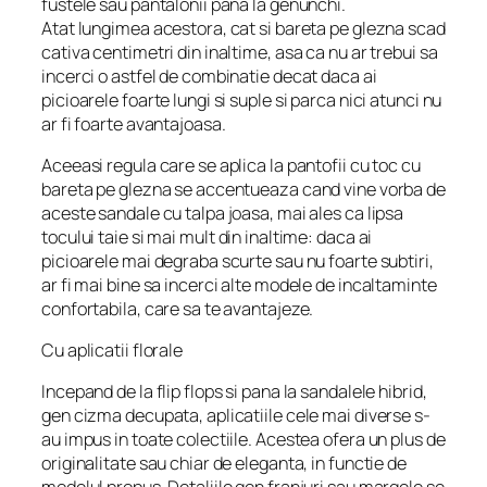
fustele sau pantalonii pana la genunchi.
Atat lungimea acestora, cat si bareta pe glezna scad
cativa centimetri din inaltime, asa ca nu ar trebui sa
incerci o astfel de combinatie decat daca ai
picioarele foarte lungi si suple si parca nici atunci nu
ar fi foarte avantajoasa.
Aceeasi regula care se aplica la pantofii cu toc cu
bareta pe glezna se accentueaza cand vine vorba de
aceste sandale cu talpa joasa, mai ales ca lipsa
tocului taie si mai mult din inaltime: daca ai
picioarele mai degraba scurte sau nu foarte subtiri,
ar fi mai bine sa incerci alte modele de incaltaminte
confortabila, care sa te avantajeze.
Cu aplicatii florale
Incepand de la flip flops si pana la sandalele hibrid,
gen cizma decupata, aplicatiile cele mai diverse s-
au impus in toate colectiile. Acestea ofera un plus de
originalitate sau chiar de eleganta, in functie de