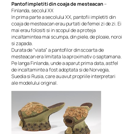
Pantof impletiti din coaja de mesteacan
–
Finlanda, secolul XX
In prima parte a secolului XX, pantofii impletiti din
coaja de mesteacan erau purtati de femei zi de zi. Ei
mai erau folositi si in scopul de a proteja
incaltamintea mai scumpa, din piele, de ploaie, noroi
si zapada.
Durata de “viata” a pantofilor din scoarta de
mesteacan era limitata la aproximativ o saptamana.
Pe langa Finlanda, unde a aparut prima data, astfel
de incaltaminte a fost adoptata si de Norvegia,
Suedia si Rusia, care au avut propriile interpretari
ale modelului original.