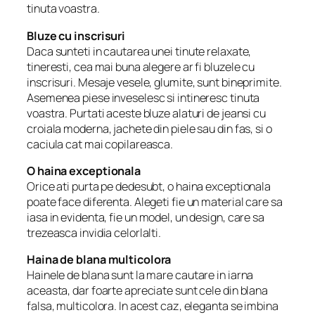
tinuta voastra.
Bluze cu inscrisuri
Daca sunteti in cautarea unei tinute relaxate,
tineresti, cea mai buna alegere ar fi bluzele cu
inscrisuri. Mesaje vesele, glumite, sunt bineprimite.
Asemenea piese inveselesc si intineresc tinuta
voastra. Purtati aceste bluze alaturi de jeansi cu
croiala moderna, jachete din piele sau din fas, si o
caciula cat mai copilareasca.
O haina exceptionala
Orice ati purta pe dedesubt, o haina exceptionala
poate face diferenta. Alegeti fie un material care sa
iasa in evidenta, fie un model, un design, care sa
trezeasca invidia celorlalti.
Haina de blana multicolora
Hainele de blana sunt la mare cautare in iarna
aceasta, dar foarte apreciate sunt cele din blana
falsa, multicolora. In acest caz, eleganta se imbina