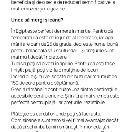
beneficia şi de o serie de reduceri semnificative la
multe muzee şi magazine.
Unde să mergi şi când?
În Egipt este perfect de mers în martie. Pentru că
temperatura este de în jur de 30 de grade, iar apa
mării are cam de 25 de grade, deci este numai bună
pentru bălăceală sau scufundări. Şi preţurile sunt
mai mult decât îmbietoare.
Tunisia poţi să o vezi în aprilie. Pentru că poţi face
liniştit plajă, poţi vizita o mulţime de locuri
incredibile şi nu vei scoate din buzunar mai mult de
150 de euro pentru o săptămână.
Grecia rămâne în continuare una dintre destinaţiile
accesibile pentru oricine. Şi în luna mai vremea este
perfectă pentru plajă, iar preţurile irezistibile.
Plăteşte cu cardul oriunde poţi să faci asta.
Comisioanele sunt zero şi vei fi mai avantajat decât
dacă ai schimba banii româneşti în moneda ţării