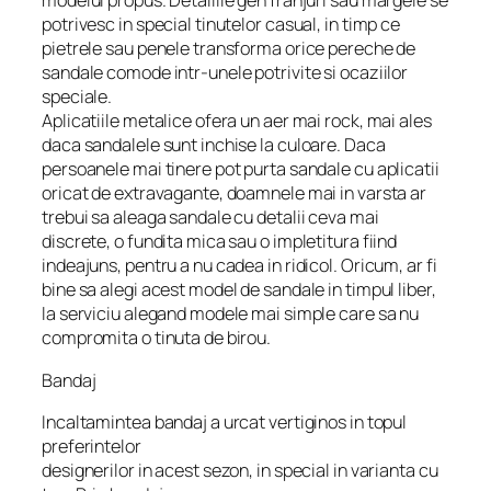
modelul propus. Detaliile gen franjuri sau margele se
potrivesc in special tinutelor casual, in timp ce
pietrele sau penele transforma orice pereche de
sandale comode intr-unele potrivite si ocaziilor
speciale.
Aplicatiile metalice ofera un aer mai rock, mai ales
daca sandalele sunt inchise la culoare. Daca
persoanele mai tinere pot purta sandale cu aplicatii
oricat de extravagante, doamnele mai in varsta ar
trebui sa aleaga sandale cu detalii ceva mai
discrete, o fundita mica sau o impletitura fiind
indeajuns, pentru a nu cadea in ridicol. Oricum, ar fi
bine sa alegi acest model de sandale in timpul liber,
la serviciu alegand modele mai simple care sa nu
compromita o tinuta de birou.
Bandaj
Incaltamintea bandaj a urcat vertiginos in topul
preferintelor
designerilor in acest sezon, in special in varianta cu