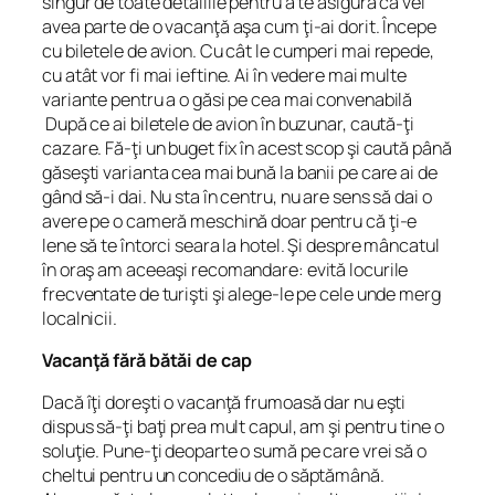
singur de toate detaliile pentru a te asigura că vei
avea parte de o vacanţă aşa cum ţi-ai dorit. Începe
cu biletele de avion. Cu cât le cumperi mai repede,
cu atât vor fi mai ieftine. Ai în vedere mai multe
variante pentru a o găsi pe cea mai convenabilă
După ce ai biletele de avion în buzunar, caută-ţi
cazare. Fă-ţi un buget fix în acest scop şi caută până
găseşti varianta cea mai bună la banii pe care ai de
gând să-i dai. Nu sta în centru, nu are sens să dai o
avere pe o cameră meschină doar pentru că ţi-e
lene să te întorci seara la hotel. Şi despre mâncatul
în oraş am aceeaşi recomandare: evită locurile
frecventate de turişti şi alege-le pe cele unde merg
localnicii.
Vacanţă fără bătăi de cap
Dacă îţi doreşti o vacanţă frumoasă dar nu eşti
dispus să-ţi baţi prea mult capul, am şi pentru tine o
soluţie. Pune-ţi deoparte o sumă pe care vrei să o
cheltui pentru un concediu de o săptămână.