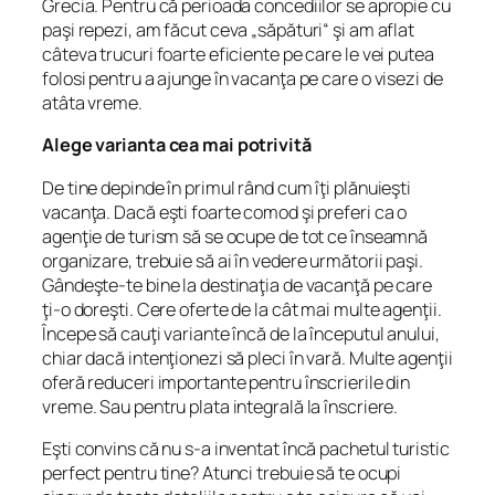
Grecia. Pentru că perioada concediilor se apropie cu
paşi repezi, am făcut ceva „săpături“ şi am aflat
câteva trucuri foarte eficiente pe care le vei putea
folosi pentru a ajunge în vacanţa pe care o visezi de
atâta vreme.
Alege varianta cea mai potrivită
De tine depinde în primul rând cum îţi plănuieşti
vacanţa. Dacă eşti foarte comod şi preferi ca o
agenţie de turism să se ocupe de tot ce înseamnă
organizare, trebuie să ai în vedere următorii paşi.
Gândeşte-te bine la destinaţia de vacanţă pe care
ţi-o doreşti. Cere oferte de la cât mai multe agenţii.
Începe să cauţi variante încă de la începutul anului,
chiar dacă intenţionezi să pleci în vară. Multe agenţii
oferă reduceri importante pentru înscrierile din
vreme. Sau pentru plata integrală la înscriere.
Eşti convins că nu s-a inventat încă pachetul turistic
perfect pentru tine? Atunci trebuie să te ocupi