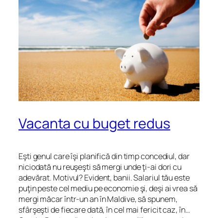
Vacanta cu buget redus
Eşti genul care îşi planifică din timp concediul, dar
niciodată nu reuşeşti să mergi unde ţi-ai dori cu
adevărat. Motivul? Evident, banii. Salariul tău este
puţin peste cel mediu pe economie şi, deşi ai vrea să
mergi măcar într-un an în Maldive, să spunem,
sfârşeşti de fiecare dată, în cel mai fericit caz, în…