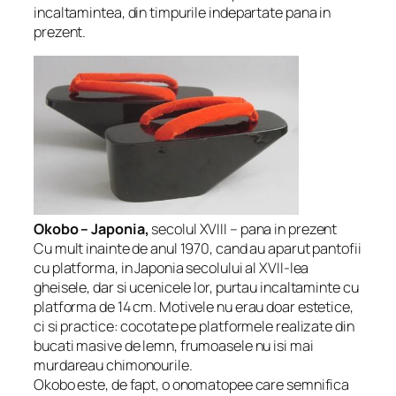
incaltamintea, din timpurile indepartate pana in
prezent.
Okobo – Japonia,
secolul XVIII – pana in prezent
Cu mult inainte de anul 1970, cand au aparut pantofii
cu platforma, in Japonia secolului al XVII-lea
gheisele, dar si ucenicele lor, purtau incaltaminte cu
platforma de 14 cm. Motivele nu erau doar estetice,
ci si practice: cocotate pe platformele realizate din
bucati masive de lemn, frumoasele nu isi mai
murdareau chimonourile.
Okobo este, de fapt, o onomatopee care semnifica