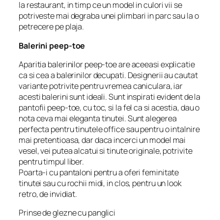
la restaurant, in timp ce un model in culori vii se
potriveste mai degraba unei plimbari in parc sau la o
petrecere pe plaja.
Balerini peep-toe
Aparitia balerinilor peep-toe are aceeasi explicatie
ca si cea a balerinilor decupati. Designerii au cautat
variante potrivite pentru vremea caniculara, iar
acesti balerini sunt ideali. Sunt inspirati evident de la
pantofii peep-toe, cu toc, si la fel ca si acestia, dau o
nota ceva mai eleganta tinutei. Sunt alegerea
perfecta pentru tinutele office sau pentru o intalnire
mai pretentioasa, dar daca incerci un model mai
vesel, vei putea alcatui si tinute originale, potrivite
pentru timpul liber.
Poarta-i cu pantaloni pentru a oferi feminitate
tinutei sau cu rochii midi, in clos, pentru un look
retro, de invidiat.
Prinse de glezne cu panglici