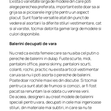
Exista o varietate larga de modele din care poti
alege perechea preferata, important este doar sa ai
grija sa ai picioarele ingrijite pentru un aspect
placut. Sunt foarte versatile atat din punct de
vedere al asortarii la diferite stiluri vestimentare, cat
si al varstei, tocmai datorita gamei largi de modele si
culori disponibile.
Balerini decupati de vara
Nu cred ca exista femeie care sa nu aiba cel putin o
pereche de balerini in dulap. Fuste scurte, midi,
pantaloni office, jeansi skinny, pantaloni scurti,
colanti, rochii, practic nu exista articol vestimentar
caruia sa nu ii poti asorta o pereche de balerini.
Poate doar rochiile maxi ies din discutie. Si tocmai
pentru ca sunt atat de frumosi si comozi, ar fi fost
pacat sa renuntam la ei odata cu venirea verii.
De aceea, designerii au creat modele de balerini
speciali pentru vara, decupati in cele mai ingenioase
stiluri, din materiale mai subtiri, in care sa nu te