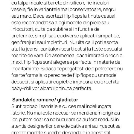
cu talpa moale si barete din silicon, fie in culori
vesele, fie in variantele mai conservatoare, negru
sau maro. Daca asortezi flip flops la tinute casual
este recomandat sa alegi modele din piele sau
inlocuitori, cu talpa subtire si in functie de
preferinte, simpli sau cu diverse aplicatii simpatice,
gen franjuri sau impletituri. Nu uita ca ii poti asorta
atat la jeansi, pantaloni scurti cat si la fuste casual si
rochite de vara. De asemenea, daca imbraci o rochie
maxi, flip flops sunt alegerea perfecta in materie de
incaltaminte. Si daca te pregatesti de o petrecere nu
foarte formala, o pereche de flip flops cu un model
deosebit si aplicatii cu pietre impreuna cu o rochita
baby-doll vor alcatui o tinuta perfecta.
Sandalele romane/ gladiator
Sunt probabil sandalele cu cea mai indelungata
istorie. Nu mai este necesar sa mentionam originea
lor, putem doar sa ne bucuram ca au fost readusi in
atentia designerilor care de cativa ani au inceput sa
creeze modele superbe de sandale in acest stil.