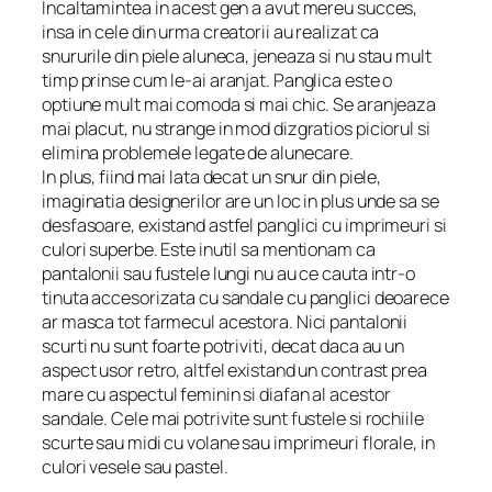
Incaltamintea in acest gen a avut mereu succes,
insa in cele din urma creatorii au realizat ca
snururile din piele aluneca, jeneaza si nu stau mult
timp prinse cum le-ai aranjat. Panglica este o
optiune mult mai comoda si mai chic. Se aranjeaza
mai placut, nu strange in mod dizgratios piciorul si
elimina problemele legate de alunecare.
In plus, fiind mai lata decat un snur din piele,
imaginatia designerilor are un loc in plus unde sa se
desfasoare, existand astfel panglici cu imprimeuri si
culori superbe. Este inutil sa mentionam ca
pantalonii sau fustele lungi nu au ce cauta intr-o
tinuta accesorizata cu sandale cu panglici deoarece
ar masca tot farmecul acestora. Nici pantalonii
scurti nu sunt foarte potriviti, decat daca au un
aspect usor retro, altfel existand un contrast prea
mare cu aspectul feminin si diafan al acestor
sandale. Cele mai potrivite sunt fustele si rochiile
scurte sau midi cu volane sau imprimeuri florale, in
culori vesele sau pastel.