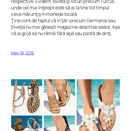
respective. Evident, există şi locuri precum Turcia,
unde cel mai înţelept este să ai la tine tot timpul
ceva mărunţiş în moneda locală.
Ţine cont de faptul că în ţări precum Germania sau
Elveţia nu mai găseşti magazine deschise seara. Aşa
că ai grijă să nu rămâi fără apă sau pastă de dinţi.
May 18, 2016