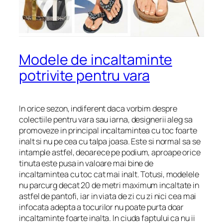
Modele de incaltaminte
potrivite pentru vara
In orice sezon, indiferent daca vorbim despre
colectiile pentru vara sau iarna, designerii aleg sa
promoveze in principal incaltamintea cu toc foarte
inalt si nu pe cea cu talpa joasa. Este si normal sa se
intample astfel, deoarece pe podium, aproape orice
tinuta este pusa in valoare mai bine de
incaltamintea cu toc cat mai inalt. Totusi, modelele
nu parcurg decat 20 de metri maximum incaltate in
astfel de pantofi, iar in viata de zi cu zi nici cea mai
infocata adepta a tocurilor nu poate purta doar
incaltaminte foarte inalta. In ciuda faptului ca nu ii