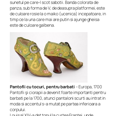
sunetul pe care-l scot sabotii. Banda colorata de
panza, sub forma de V, de deasupra platformei, este
de culoare rosie la o maiko (ucenica) incepatoare, in
timp ce la una care mai are putin si ajunge gheisa
este de culoare galbena.
Pantofii cu tocuri, pentru barbati
– Europa, 1700
Pantofii şi ciorapii a devenit foarte importanti pentru
barbati pe la 1700, atunci pantaloni scurti au intrat in
moda si accentul s-a mutat pe partea inferioara a
corpului.
Louis al XIV-a dat tonul la curtea Frantei, unde