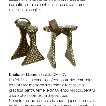
barbatii isi etalau pantofii cu tocuri, catarame,
rozete sau panglici.
Kabkab – Liban
, secolele XIV – XVII
Un fel de picioroange confectionate din lemn prins
intr-o retea metalica din argint, a fost solutia
practica pentru femeile din Orientul Mijlociu pentru
a se proteja de mizeria de pe strazi.
Numele kabkab este ca si la sabotii japonezi derivat
de la sunetul pe care aceste picioroange il scoteau