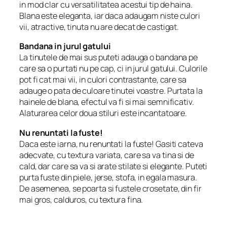
in mod clar cu versatilitatea acestui tip de haina.
Blana este eleganta, iar daca adaugam niste culori
vii, atractive, tinuta nu are decat de castigat.
Bandana in jurul gatului
La tinutele de mai sus puteti adauga o bandana pe
care sa o purtati nu pe cap, ci in jurul gatului. Culorile
pot fi cat mai vii, in culori contrastante, care sa
adauge o pata de culoare tinutei voastre. Purtata la
hainele de blana, efectul va fi si mai semnificativ.
Alaturarea celor doua stiluri este incantatoare.
Nu renuntati la fuste!
Daca este iarna, nu renuntati la fuste! Gasiti cateva
adecvate, cu textura variata, care sa va tina si de
cald, dar care sa va si arate stilate si elegante. Puteti
purta fuste din piele, jerse, stofa, in egala masura.
De asemenea, se poarta si fustele crosetate, din fir
mai gros, calduros, cu textura fina.