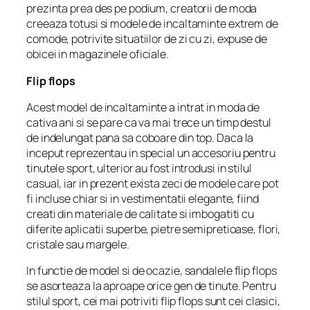
prezinta prea des pe podium, creatorii de moda
creeaza totusi si modele de incaltaminte extrem de
comode, potrivite situatiilor de zi cu zi, expuse de
obicei in magazinele oficiale.
Flip flops
Acest model de incaltaminte a intrat in moda de
cativa ani si se pare ca va mai trece un timp destul
de indelungat pana sa coboare din top. Daca la
inceput reprezentau in special un accesoriu pentru
tinutele sport, ulterior au fost introdusi in stilul
casual, iar in prezent exista zeci de modele care pot
fi incluse chiar si in vestimentatii elegante, fiind
creati din materiale de calitate si imbogatiti cu
diferite aplicatii superbe, pietre semipretioase, flori,
cristale sau margele.
In functie de model si de ocazie, sandalele flip flops
se asorteaza la aproape orice gen de tinute. Pentru
stilul sport, cei mai potriviti flip flops sunt cei clasici,