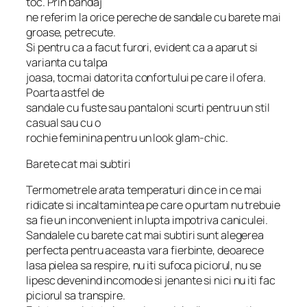
toc. Prin bandaj
ne referim la orice pereche de sandale cu barete mai
groase, petrecute.
Si pentru ca a facut furori, evident ca a aparut si
varianta cu talpa
joasa, tocmai datorita confortului pe care il ofera.
Poarta astfel de
sandale cu fuste sau pantaloni scurti pentru un stil
casual sau cu o
rochie feminina pentru un look glam-chic.
Barete cat mai subtiri
Termometrele arata temperaturi din ce in ce mai
ridicate si incaltamintea pe care o purtam nu trebuie
sa fie un inconvenient in lupta impotriva caniculei.
Sandalele cu barete cat mai subtiri sunt alegerea
perfecta pentru aceasta vara fierbinte, deoarece
lasa pielea sa respire, nu iti sufoca piciorul, nu se
lipesc devenind incomode si jenante si nici nu iti fac
piciorul sa transpire.