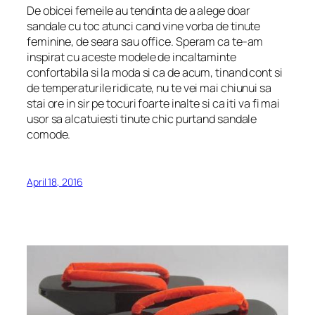
De obicei femeile au tendinta de a alege doar
sandale cu toc atunci cand vine vorba de tinute
feminine, de seara sau office. Speram ca te-am
inspirat cu aceste modele de incaltaminte
confortabila si la moda si ca de acum, tinand cont si
de temperaturile ridicate, nu te vei mai chiunui sa
stai ore in sir pe tocuri foarte inalte si ca iti va fi mai
usor sa alcatuiesti tinute chic purtand sandale
comode.
April 18, 2016