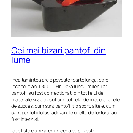
Cei mai bizari pantofi din
lume
Incaltamintea are o poveste foarte lunga, care
incepe in anul 8000 i.Hr. De-a lungul mileniilor,
pantofii au fost confectionati din tot felul de
materiale si au trecut prin tot felul de modele: unele
de succes, cum sunt pantofii tip sport, altele, cum
sunt pantofii lotus, adevarate unelte de tortura, au
fost interzisi.
Iat o lista cu bizarerii in ceea ce priveste