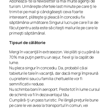
Abonează-te la newsletter la mai multe agenţii de
turism. Urmăreşte ofertele last minute pe care ţi le
trimit ei pe mail şi când găseşti ceva foarte
interesant, plăteşte şi pleacă în concediu fix
săptămâna următoare.Singurul lucru pe care îl ai de
făcut pentru asta este să citeşti mailurile pe care le
primeşti săptămânal.
Tipsuri de călătorie
Mergi în vacanţă în extrasezon. Vei plăti şi cu până la
70% mai puţin pentru un sejur, fie el şi la capăt de
lume.
Nu pleca singur în concediu. Da, probabil că ai
tabieturile tale în vacanţă, dar dacă mergi împreună
cu prietenii sau cu familia cheltuielile vor fi
semnificativ reduse.
Nu schimba bani în aeroport. Peste tot în lume cursul
de schimb va fi în dezavantajul tău.
Cumpără-ţi un pass turistic. Pe lângă preţurile bune
pe care le vei avea la transportul în comun, vei