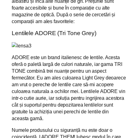
albastru și încă alte nuanțe de gri. Prețurile sunt
foarte accesibile și bune în comparație cu alte
magazine de optică. După o serie de cercetări și
comparații am ales favoritele:
Lentilele ADORE (Tri Tone Grey)
ADORE este un brand italienesc de lentile. Acesta
oferă o paletă largă de culori naturale, iar gama TRI
TONE combină trei nuanțe pentru un aspect
fermecător. Eu am ales culoarea Light Grey deoarece
am vrut o pereche de lentile care să-mi acopere
culoarea naturala a ochilor mei. Lentilele ADORE vin
intr-o cutie aurie, iar soluția pentru ingrijirea acestora
cât și suportul pentru depozitarea lentilelor sunt
gratuite la achiziția unei perechi de lentile din
aceasta gamă.
Numele produsului cu siguranță nu este doar o
coincidență, I ADORE THEM! Iubesc modul în care