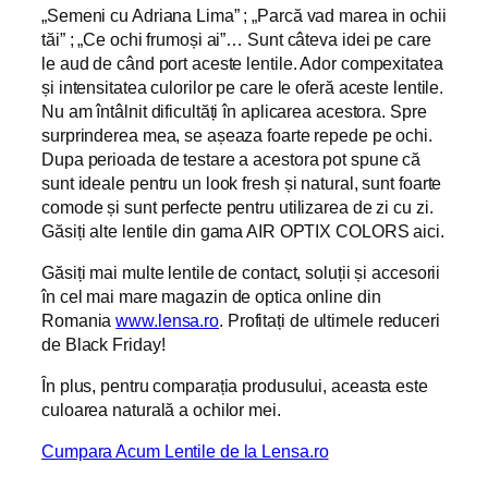
„Semeni cu Adriana Lima” ; „Parcă vad marea in ochii
tăi” ; „Ce ochi frumoși ai”… Sunt câteva idei pe care
le aud de când port aceste lentile. Ador compexitatea
și intensitatea culorilor pe care le oferă aceste lentile.
Nu am întâlnit dificultăți în aplicarea acestora. Spre
surprinderea mea, se așeaza foarte repede pe ochi.
Dupa perioada de testare a acestora pot spune că
sunt ideale pentru un look fresh și natural, sunt foarte
comode și sunt perfecte pentru utilizarea de zi cu zi.
Găsiți alte lentile din gama AIR OPTIX COLORS aici.
Găsiți mai multe lentile de contact, soluții și accesorii
în cel mai mare magazin de optica online din
Romania
www.lensa.ro
. Profitați de ultimele reduceri
de Black Friday!
În plus, pentru comparația produsului, aceasta este
culoarea naturală a ochilor mei.
Cumpara Acum Lentile de la Lensa.ro