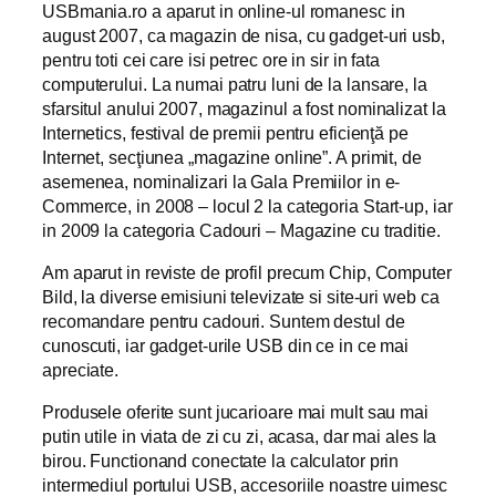
USBmania.ro a aparut in online-ul romanesc in
august 2007, ca magazin de nisa, cu gadget-uri usb,
pentru toti cei care isi petrec ore in sir in fata
computerului. La numai patru luni de la lansare, la
sfarsitul anului 2007, magazinul a fost nominalizat la
Internetics, festival de premii pentru eficienţă pe
Internet, secţiunea „magazine online”. A primit, de
asemenea, nominalizari la Gala Premiilor in e-
Commerce, in 2008 – locul 2 la categoria Start-up, iar
in 2009 la categoria Cadouri – Magazine cu traditie.
Am aparut in reviste de profil precum Chip, Computer
Bild, la diverse emisiuni televizate si site-uri web ca
recomandare pentru cadouri. Suntem destul de
cunoscuti, iar gadget-urile USB din ce in ce mai
apreciate.
Produsele oferite sunt jucarioare mai mult sau mai
putin utile in viata de zi cu zi, acasa, dar mai ales la
birou. Functionand conectate la calculator prin
intermediul portului USB, accesoriile noastre uimesc