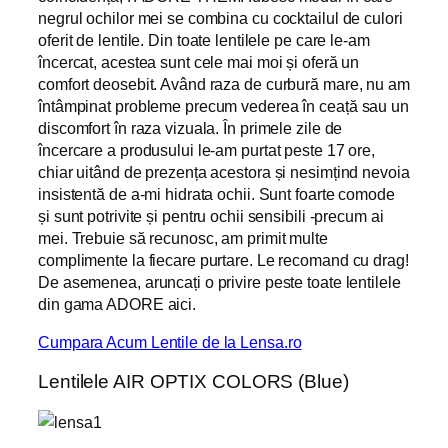
negrul ochilor mei se combina cu cocktailul de culori
oferit de lentile. Din toate lentilele pe care le-am
încercat, acestea sunt cele mai moi și oferă un
comfort deosebit. Având raza de curbură mare, nu am
întâmpinat probleme precum vederea în ceață sau un
discomfort în raza vizuala. În primele zile de
încercare a produsului le-am purtat peste 17 ore,
chiar uitând de prezența acestora și nesimțind nevoia
insistentă de a-mi hidrata ochii. Sunt foarte comode
și sunt potrivite și pentru ochii sensibili -precum ai
mei. Trebuie să recunosc, am primit multe
complimente la fiecare purtare. Le recomand cu drag!
De asemenea, aruncați o privire peste toate lentilele
din gama ADORE aici.
Cumpara Acum Lentile de la Lensa.ro
Lentilele AIR OPTIX COLORS (Blue)