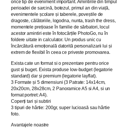
orice tip de eveniment important. Amintirile din timpul
perioadei de sarcină, botezul, primul an din viață,
evenimentele școlare și taberele, poveștile de
dragoste, călătoriile, logodna, nunta, trash the dress,
momentele prețioase în familie de sărbatori, locul
acestor amintiri este în fotocărțile PhotoGo, nu în
foldere uitate in calculator. Un produs unic cu
încărcătură emoțională datorită personalizarii lui și
extrem de flexibil în ceea ce priveste promovarea.
Exista cate un format si o prezentare pentru orice
gust și buget. Exista produse low-budget (legatorie
standard) dar și premium (legatorie layflat).
3 Formate și 5 dimensiuni (3 Patrate: 14x14cm,
20x20cm, 28x28cm, 2 Panoramice A5 si A4, si un
format portret: A4).
Coperți tari și subtiri
3 tipuri de hârtie: 200gr, super lucioasă sau hârtie
foto.
Avantajele noastre