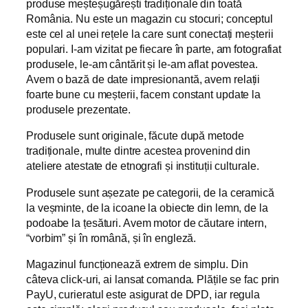
produse meșteșugărești tradiționale din toată
România. Nu este un magazin cu stocuri; conceptul
este cel al unei rețele la care sunt conectați meșterii
populari. I-am vizitat pe fiecare în parte, am fotografiat
produsele, le-am cântărit și le-am aflat povestea.
Avem o bază de date impresionantă, avem relații
foarte bune cu meșterii, facem constant update la
produsele prezentate.
Produsele sunt originale, făcute după metode
tradiționale, multe dintre acestea provenind din
ateliere atestate de etnografi și instituții culturale.
Produsele sunt așezate pe categorii, de la ceramică
la veșminte, de la icoane la obiecte din lemn, de la
podoabe la țesături. Avem motor de căutare intern,
“vorbim” și în română, și în engleză.
Magazinul funcționează extrem de simplu. Din
câteva click-uri, ai lansat comanda. Plățile se fac prin
PayU, curieratul este asigurat de DPD, iar regula