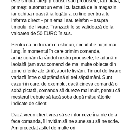
este simplă: alegi produsul sau produsele, faci plata,
primești automat un email cu factură de la magazin,
iar echipa noastră ia legătura cu tine pentru a te
informa direct – prin email sau telefon – asupra
timpului de livrare. Tranzacțiile se validează de la
valoarea de 50 EURO în sus.
Pentru că nu lucrăm cu stocuri, circuitul e puțin mai
lung. În momentul în care primim comanda,
achiziționăm la rândul nostru produsele, le adunăm
laolaltă (am avut comenzi de mai multe obiecte din
zone diferite ale țării), apoi le livrăm. Timpul de livrare
variază între o săptămână și trei săptămâni. Sunt
cazuri în care, de exemplu, dacă cineva comandă o
sobă pictată, comanda să dureze mai mult, pentru că
meșterul trebuie să facă soba după măsurătorile
indicate de client.
Dacă vreun client vrea să se informeze înainte de a
face comanda, îl invităm să ne sune sau să ne scrie.
Am procedat astfel de multe ori.