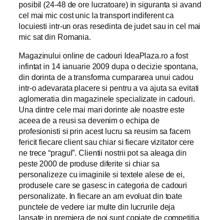
posibil (24-48 de ore lucratoare) in siguranta si avand
cel mai mic cost unic la transport indiferent ca
locuiesti intr-un oras resedinta de judet sau in cel mai
mic sat din Romania.
Magazinului online de cadouri IdeaPlaza.ro a fost
infintat in 14 ianuarie 2009 dupa o decizie spontana,
din dorinta de a transforma cumpararea unui cadou
intr-o adevarata placere si pentru a va ajuta sa evitati
aglomeratia din magazinele specializate in cadouri.
Una dintre cele mai mari dorinte ale noastre este
aceea de a reusi sa devenim o echipa de
profesionisti si prin acest lucru sa reusim sa facem
fericit fiecare client sau chiar si fiecare vizitator cere
ne trece “pragul”. Clientii nostrii pot sa aleaga din
peste 2000 de produse diferite si chiar sa
personalizeze cu imaginile si textele alese de ei,
produsele care se gasesc in categoria de cadouri
personalizate. In fiecare an am evoluat din toate
punctele de vedere iar multe din lucrurile deja
lansate in premiera de noi sunt copiate de competitia