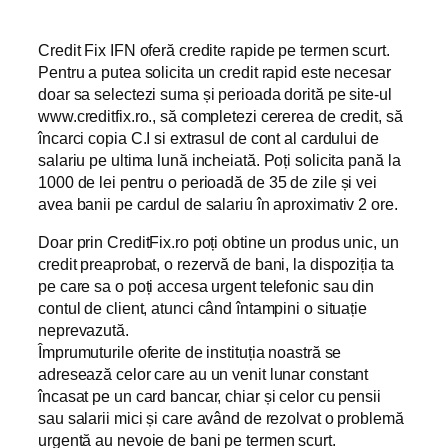
Credit Fix IFN oferă credite rapide pe termen scurt.
Pentru a putea solicita un credit rapid este necesar
doar sa selectezi suma și perioada dorită pe site-ul
www.creditfix.ro., să completezi cererea de credit, să
încarci copia C.I si extrasul de cont al cardului de
salariu pe ultima lună incheiată. Poți solicita pană la
1000 de lei pentru o perioadă de 35 de zile și vei
avea banii pe cardul de salariu în aproximativ 2 ore.
Doar prin CreditFix.ro poți obtine un produs unic, un
credit preaprobat, o rezervă de bani, la dispoziția ta
pe care sa o poți accesa urgent telefonic sau din
contul de client, atunci când întampini o situație
neprevazută.
Împrumuturile oferite de instituția noastră se
adresează celor care au un venit lunar constant
încasat pe un card bancar, chiar și celor cu pensii
sau salarii mici și care având de rezolvat o problemă
urgentă au nevoie de bani pe termen scurt.