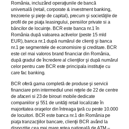
România, incluzând operaţiunile de bancă
universală (retail, corporate & investment banking,
trezorerie şi pieţe de capital), precum şi societăţile de
profil de pe piaţa leasingului, pensiilor private si a
băncilor de locuinţe. BCR este banca nr.1 în
România după valoarea activelor (peste 15 mld
EUR), banca nr.1 după numărul de clienţi şi banca
nr.1 pe segmentele de economisire şi creditare. BCR
este cel mai valoros brand financiar din România,
după gradul de încredere al clienţilor şi după numărul
celor pentru care BCR este principala instituţie cu
care fac banking.
BCR oferă gama completă de produse şi servicii
financiare prin intermediul unei reţele de 22 de centre
de afaceri si 23 de birouri mobile dedicate
companiilor şi 551 de unităţi retail localizate în
majoritatea oraşelor din întreaga ţară cu peste 10.000
de locuitori. BCR este banca nr.1 din România pe
piaţa tranzacţiilor bancare, clienţii BCR având la
dispoziţie cea mai mare reţea naţională de ATM –