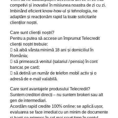
competivi și inovativi în misiunea noastra de zi cu zi.
Imbinând eficient know-how-ul și tehnologia, ne
adaptăm și reacționăm rapid la toate solicitarile
clienților noștri.
Care sunt clienții noștri?
Pentru a putea să accese un împrumut Telecredit
clienții noștri trebuie:
 să aibă vârsta minimă 18 ani și domiciliul în
România;
 să primească venitul (salariul / pensia) în cont
bancar, pe card;
 să detină un număr de telefon mobil activ și o
adresă de e-mail valabilă.
Care sunt avantajele produsului Telecredit?
Suntem creditori direcți – nu suntem brokeri sau alt
gen de intermediari.
Acordăm rapid credite 100% online: se aplică ușor,
evaluarea se face imediat cu un minim de documente
și banii se primesc în cel mai scurt timp în contul