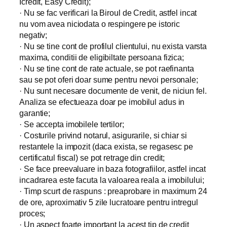
Icredit, Easy Credit);
· Nu se fac verificari la Biroul de Credit, astfel incat
nu vom avea niciodata o respingere pe istoric
negativ;
· Nu se tine cont de profilul clientului, nu exista varsta
maxima, conditii de eligibiltate persoana fizica;
· Nu se tine cont de rate actuale, se pot raefinanta
sau se pot oferi doar sume pentru nevoi personale;
· Nu sunt necesare documente de venit, de niciun fel.
Analiza se efectueaza doar pe imobilul adus in
garantie;
· Se accepta imobilele tertilor;
· Costurile privind notarul, asigurarile, si chiar si
restantele la impozit (daca exista, se regasesc pe
certificatul fiscal) se pot retrage din credit;
· Se face preevaluare in baza fotografiilor, astfel incat
incadrarea este facuta la valoarea reala a imobilului;
· Timp scurt de raspuns : preaprobare in maximum 24
de ore, aproximativ 5 zile lucratoare pentru intregul
proces;
· Un aspect foarte important la acest tip de credit