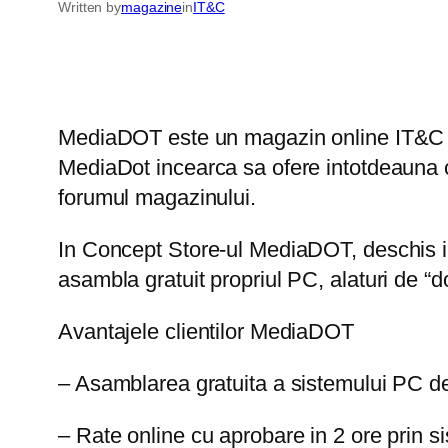
Written by
magazine
in
IT&C
MediaDOT este un magazin online IT&C na
MediaDot incearca sa ofere intotdeauna c
forumul magazinului.
In Concept Store-ul MediaDOT, deschis in S
asambla gratuit propriul PC, alaturi de “do
Avantajele clientilor MediaDOT
– Asamblarea gratuita a sistemului PC de 
– Rate online cu aprobare in 2 ore prin 