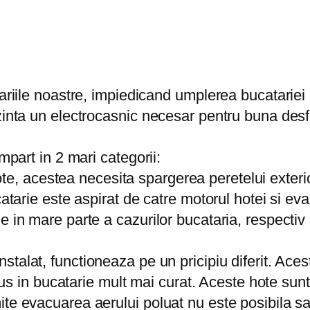
tariile noastre, impiedicand umplerea bucatariei
inta un electrocasnic necesar pentru buna desfas
mpart in 2 mari categorii:
, acestea necesita spargerea peretelui exterio
catarie este aspirat de catre motorul hotei si eva
e in mare parte a cazurilor bucataria, respecti
stalat, functioneaza pe un pricipiu diferit. Aces
odus in bucatarie mult mai curat. Aceste hote sun
ite evacuarea aerului poluat nu este posibila sa