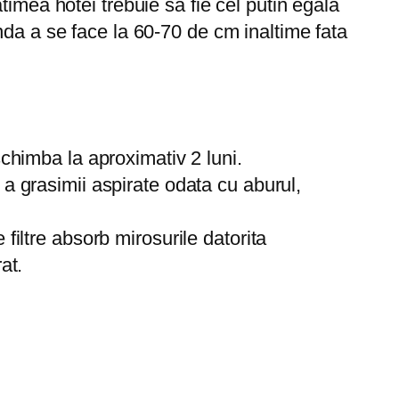
imea hotei trebuie sa fie cel putin egala
nda a se face la 60-70 de cm inaltime fata
 schimba la aproximativ 2 luni.
ei a grasimii aspirate odata cu aburul,
 filtre absorb mirosurile datorita
at.