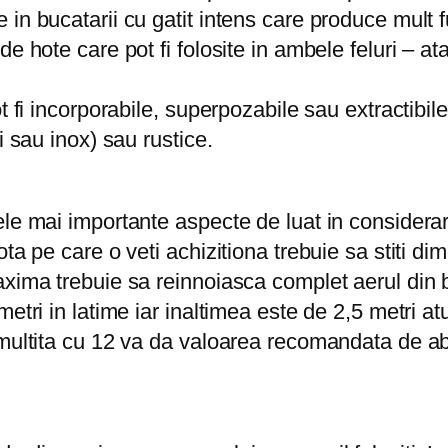
in bucatarii cu gatit intens care produce mult 
e hote care pot fi folosite in ambele feluri – at
 fi incorporabile, superpozabile sau extractibile
i sau inox) sau rustice.
le mai importante aspecte de luat in considerare 
ta pe care o veti achizitiona trebuie sa stiti d
xima trebuie sa reinnoiasca complet aerul din bu
etri in latime iar inaltimea este de 2,5 metri at
nmultita cu 12 va da valoarea recomandata de ab