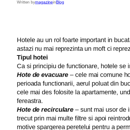
Written by
magazine
in
Blog
Hotele au un rol foarte important in buca
astazi nu mai reprezinta un moft ci reprez
Tipul hotei
Ca si principiu de functionare, hotele se i
Hote de evacuare
– cele mai comune hote
perioada functionarii, aerul poluat din bu
cele mai des folosite la apartamente, und
fereastra.
Hote de recirculare
– sunt mai usor de in
trecut prin mai multe filtre si apoi reintr
motive spargerea peretelui pentru a perm