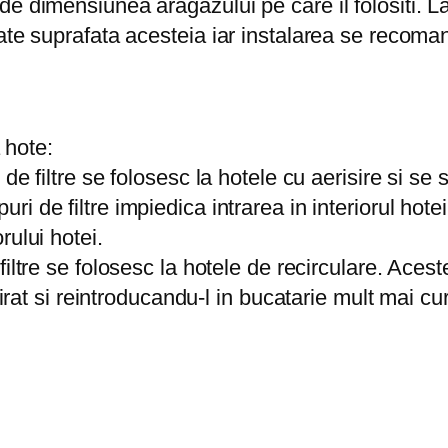
e dimensiunea aragazului pe care il folositi. Lat
ate suprafata acesteia iar instalarea se recoma
a hote:
 de filtre se folosesc la hotele cu aerisire si se
uri de filtre impiedica intrarea in interiorul hot
rului hotei.
filtre se folosesc la hotele de recirculare. Aceste
pirat si reintroducandu-l in bucatarie mult mai cur