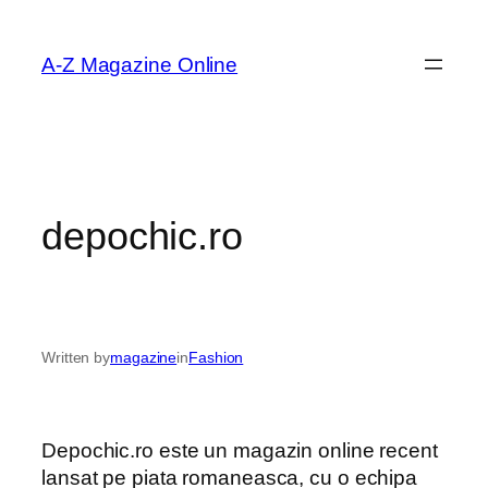
Skip
to
A-Z Magazine Online
content
depochic.ro
Written by
magazine
in
Fashion
Depochic.ro este un magazin online recent
lansat pe piata romaneasca, cu o echipa