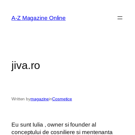
Skip
to
A-Z Magazine Online
content
jiva.ro
Written by
magazine
in
Cosmetice
Eu sunt Iulia , owner si founder al
conceptului de cosniliere si mentenanta