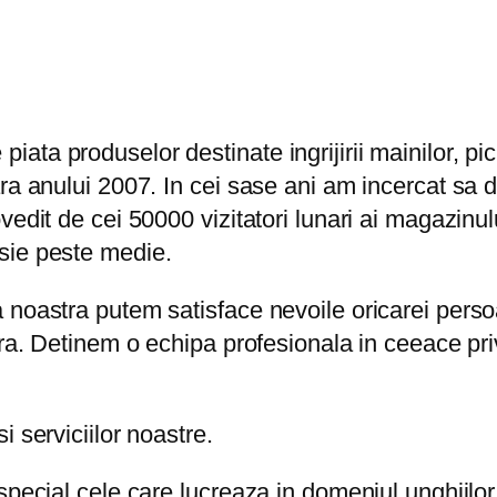
a produselor destinate ingrijirii mainilor, picio
ra anului 2007. In cei sase ani am incercat sa 
vedit de cei 50000 vizitatori lunari ai magazinu
sie peste medie.
 noastra putem satisface nevoile oricarei perso
ura. Detinem o echipa profesionala in ceeace pr
 serviciilor noastre.
pecial cele care lucreaza in domeniul unghiilor d