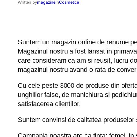
Written by
magazine
in
Cosmetice
Suntem un magazin online de renume pe piat
Magazinul nostru a fost lansat in primava
care consideram ca am si reusit, lucru do
magazinul nostru avand o rata de conver
Cu cele peste 3000 de produse din oferta
unghiilor false, de manichiura si pedichi
satisfacerea clientilor.
Suntem convinsi de calitatea produselor si
Campania noastra are ca tinta: femei, in s