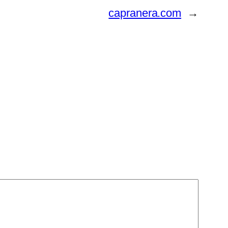
capranera.com
→