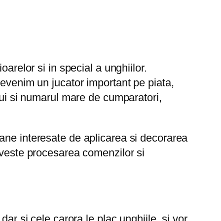
arelor si in special a unghiilor.
devenim un jucator important pe piata,
lui si numarul mare de cumparatori,
ane interesate de aplicarea si decorarea
iveste procesarea comenzilor si
ar si cele carora le plac unghiile, si vor