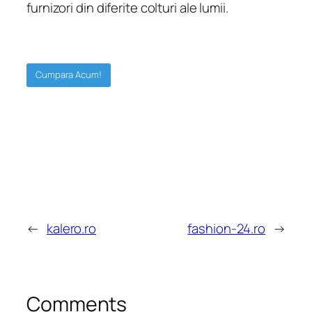
furnizori din diferite colturi ale lumii.
Cumpara Acum!
←
kalero.ro
fashion-24.ro
→
Comments