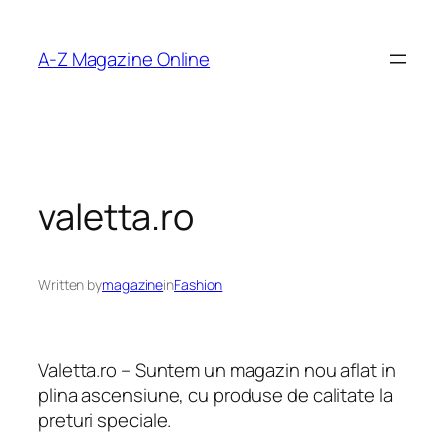
Skip
to
A-Z Magazine Online
content
valetta.ro
Written by
magazine
in
Fashion
Valetta.ro – Suntem un magazin nou aflat in
plina ascensiune, cu produse de calitate la
preturi speciale.